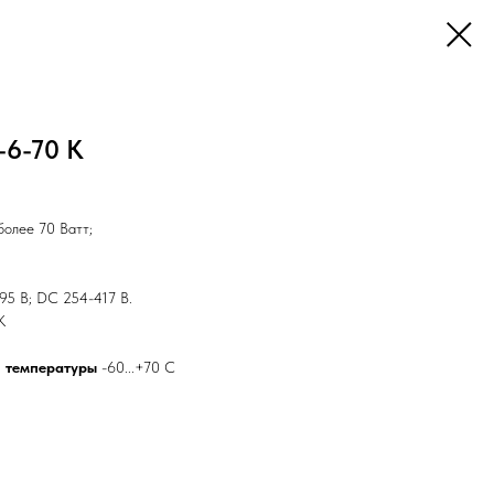
-6-70 K
более 70 Ватт;
95 В; DC 254-417 В.
К
 температуры
-60...+70 С