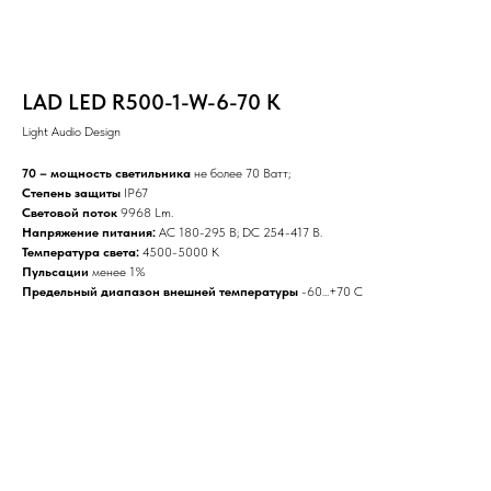
LAD LED R500-1-W-6-70 K
Light Audio Design
70 – мощность светильника
не более 70 Ватт;
Степень защиты
IP67
Световой поток
9968 Lm.
Напряжение питания:
AC 180-295 В; DC 254-417 В.
Температура света:
4500-5000 К
Пульсации
менее 1%
Предельный диапазон внешней температуры
-60...+70 С